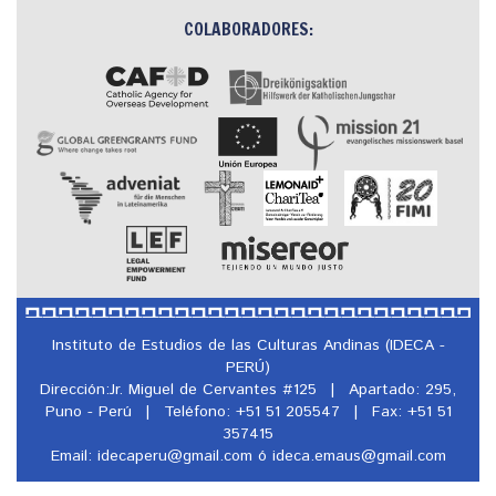
COLABORADORES:
Instituto de Estudios de las Culturas Andinas (IDECA -
PERÚ)
Dirección:Jr. Miguel de Cervantes #125
|
Apartado: 295,
Puno - Perú
|
Teléfono: +51 51 205547
|
Fax: +51 51
357415
Email: idecaperu@
gmail.com ó ideca.emaus@
gmail.com