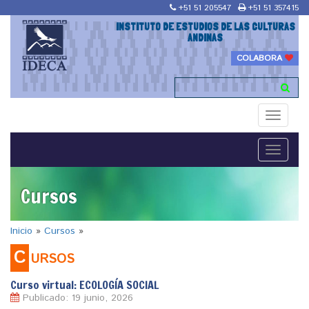
+51 51 205547
+51 51 357415
INSTITUTO DE ESTUDIOS DE LAS CULTURAS
ANDINAS
COLABORA
Toggle
navigati
Toggle
navigati
Cursos
Inicio
»
Cursos
»
C
URSOS
Curso virtual: ECOLOGÍA SOCIAL
Publicado: 19 junio, 2026