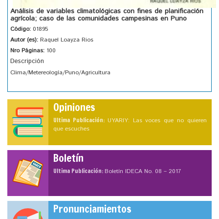
Análisis de variables climatológicas con fines de planificación
agrícola; caso de las comunidades campesinas en Puno
Código:
01895
Autor (es):
Raquel Loayza Rios
Nro Páginas:
100
Descripción
Clima/Metereología/Puno/Agricultura
Opiniones
Ultima Publicación:
UYARIY: Las voces que no quieren
que escuches
Boletín
Ultima Publicación:
Boletín IDECA No. 08 – 2017
Pronunciamientos