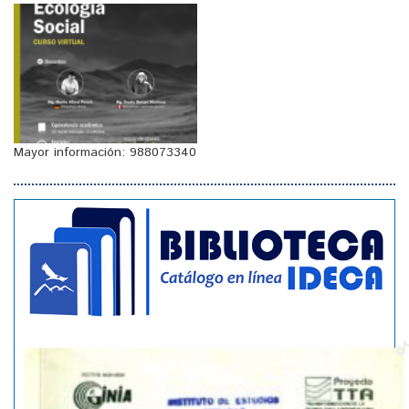
Mayor información: 988073340
[
]