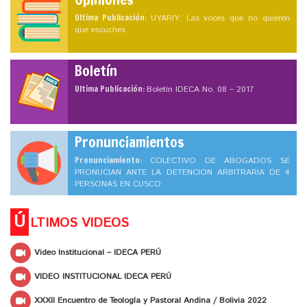
Ultima Publicación:
UYARIY: Las voces que no quieren
que escuches
Boletín
Ultima Publicación:
Boletín IDECA No. 08 – 2017
Pronunciamientos
Pronunciamiento:
COLECTIVO DE ABOGADOS SE
PRONUCIAN ANTE LA DETENCION ARBITRARIA DE 4
PERSONAS EN CUSCO
Ú
LTIMOS VIDEOS
Video Institucional – IDECA PERÚ
VIDEO INSTITUCIONAL IDECA PERÚ
XXXII Encuentro de Teología y Pastoral Andina / Bolivia 2022