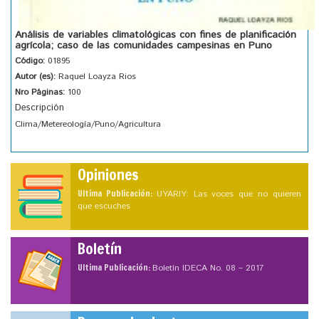
Análisis de variables climatológicas con fines de planificación
agrícola; caso de las comunidades campesinas en Puno
Código:
01895
Autor (es):
Raquel Loayza Rios
Nro Páginas:
100
Descripción
Clima/Metereología/Puno/Agricultura
Opiniones
Ultima Publicación:
UYARIY: Las voces que no quieren
que escuches
Boletín
Ultima Publicación:
Boletín IDECA No. 08 – 2017