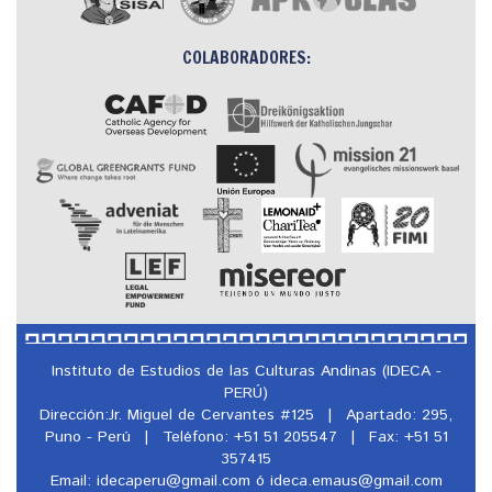
COLABORADORES:
Instituto de Estudios de las Culturas Andinas (IDECA -
PERÚ)
Dirección:Jr. Miguel de Cervantes #125
|
Apartado: 295,
Puno - Perú
|
Teléfono: +51 51 205547
|
Fax: +51 51
357415
Email: idecaperu@
gmail.com ó ideca.emaus@
gmail.com