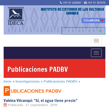
+51 51 205547
+51 51 357415
INSTITUTO DE ESTUDIOS DE LAS CULTURAS
ANDINAS
COLABORA
Toggle
navigati
Toggle
navigati
Publicaciones PADBV
Inicio
»
Investigaciones
»
Publicaciones PADBV
»
P
UBLICACIONES PADBV
Valvina Vilcanqui: “Sí, el agua tiene precio”
Publicado: 27 septiembre, 2019