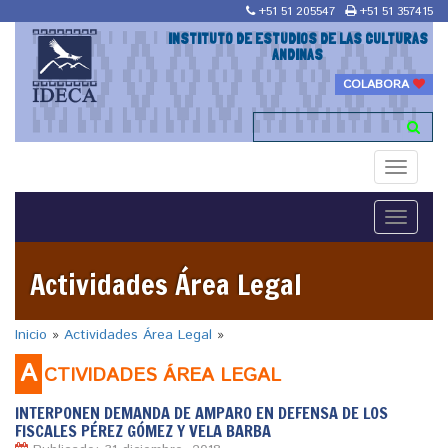
+51 51 205547
+51 51 357415
INSTITUTO DE ESTUDIOS DE LAS CULTURAS
ANDINAS
COLABORA
Toggle
navigati
Toggle
navigati
Actividades Área Legal
Inicio
»
Actividades Área Legal
»
A
CTIVIDADES ÁREA LEGAL
INTERPONEN DEMANDA DE AMPARO EN DEFENSA DE LOS
FISCALES PÉREZ GÓMEZ Y VELA BARBA