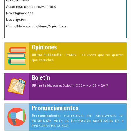
Código:
01895
Autor (es):
Raquel Loayza Rios
Nro Páginas:
100
Descripción
Clima/Metereología/Puno/Agricultura
Opiniones
Ultima Publicación:
UYARIY: Las voces que no quieren
que escuches
Boletín
Ultima Publicación:
Boletín IDECA No. 08 – 2017
Pronunciamientos
Pronunciamiento:
COLECTIVO DE ABOGADOS SE
PRONUCIAN ANTE LA DETENCION ARBITRARIA DE 4
PERSONAS EN CUSCO