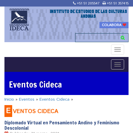
+51 51 205547
+51 51 357415
INSTITUTO DE ESTUDIOS DE LAS CULTURAS
ANDINAS
COLABORA
Toggle
navigati
Toggle
navigati
Eventos Cideca
Inicio
»
Eventos
»
Eventos Cideca
»
E
VENTOS CIDECA
Diplomado Virtual en Pensamiento Andino y Feminismo
Descolonial