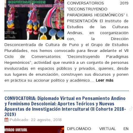
CONVERSATORIOS 2019
“DECONSTRUYENDO
PARADIGMAS HEGEMÓNICOS” I.
PRESENTACIÓN El Instituto de
Estudios de las Culturas
Andinas, en coorganización
con, la Dirección
Desconcentrada de Cultura de Puno y el Grupo de Estudios
Pluralidades, nos hemos convocado para llevar adelante el VII
Ciclo de Conversatorios “Deconstruyendo Paradigmas
[
]
Hegemónicos”; actividad que reunirá a un conjunto de personas
involucradas en espacios públicos y privados, quienes, desde
sus lugares de enunciación, construyen sus discursos y ponen
en práctica su accionar político y académico…
Leer más
CONVOCATORIA: Diplomado Virtual en Pensamiento Andino
y Feminismo Descolonial: Aportes Teóricos y Nuevas
Apuestas de Investigación Intercultural (II Cohorte 2018-
2019)
Publicado: 22 agosto, 2018
DIPLOMADO VIRTUAL EN