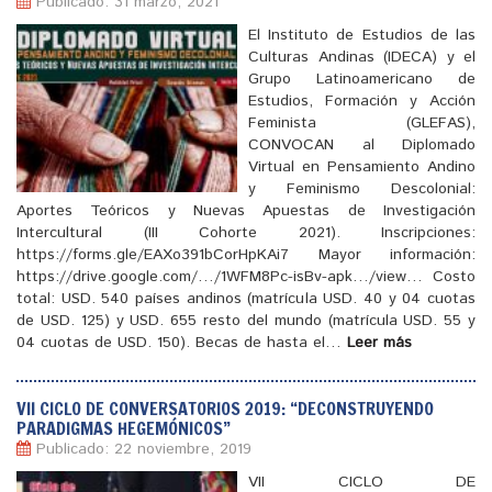
Publicado: 31 marzo, 2021
El Instituto de Estudios de las
Culturas Andinas (IDECA) y el
Grupo Latinoamericano de
Estudios, Formación y Acción
Feminista (GLEFAS),
CONVOCAN al Diplomado
Virtual en Pensamiento Andino
y Feminismo Descolonial:
Aportes Teóricos y Nuevas Apuestas de Investigación
Intercultural (III Cohorte 2021). Inscripciones:
https://forms.gle/EAXo391bCorHpKAi7 Mayor información:
[
]
https://drive.google.com/…/1WFM8Pc-isBv-apk…/view… Costo
total: USD. 540 países andinos (matrícula USD. 40 y 04 cuotas
de USD. 125) y USD. 655 resto del mundo (matrícula USD. 55 y
04 cuotas de USD. 150). Becas de hasta el…
Leer más
VII CICLO DE CONVERSATORIOS 2019: “DECONSTRUYENDO
PARADIGMAS HEGEMÓNICOS”
Publicado: 22 noviembre, 2019
VII CICLO DE