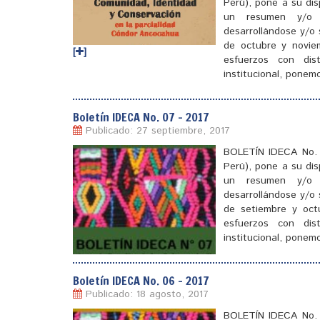
Perú), pone a su di
un resumen y/o 
desarrollándose y/o 
de octubre y novie
[
]
esfuerzos con dis
institucional, pone
Boletín IDECA No. 07 – 2017
Publicado: 27 septiembre, 2017
BOLETÍN IDECA No. 0
Perú), pone a su di
un resumen y/o 
desarrollándose y/o 
de setiembre y oct
esfuerzos con dis
institucional, pone
Boletín IDECA No. 06 – 2017
Publicado: 18 agosto, 2017
[
]
BOLETÍN IDECA No. 0