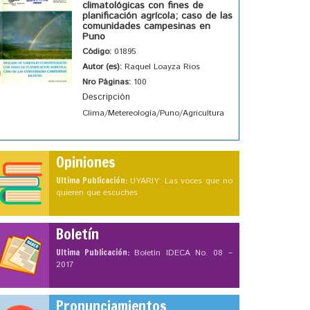
climatológicas con fines de
planificación agrícola; caso de las
comunidades campesinas en
Puno
Código:
01895
Autor (es):
Raquel Loayza Rios
Nro Páginas:
100
Descripción
Clima/Metereología/Puno/Agricultura
Opiniones
Ultima Publicación:
UYARIY: Las voces que no
quieren que escuches
Boletín
Ultima Publicación:
Boletín IDECA No. 08 –
2017
Pronunciamientos