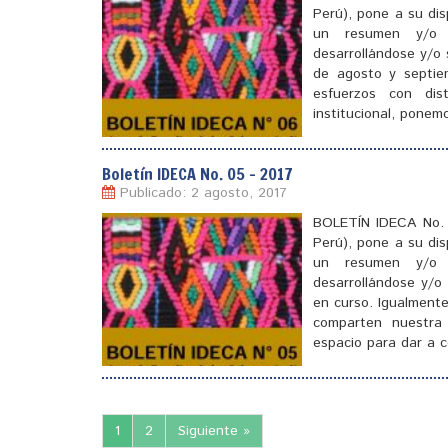
Perú), pone a su di
un resumen y/o 
desarrollándose y/o 
de agosto y septie
esfuerzos con dis
institucional, pone
Boletín IDECA No. 05 – 2017
Publicado: 2 agosto, 2017
[
]
BOLETÍN IDECA No. 0
Perú), pone a su di
un resumen y/o 
desarrollándose y/o
en curso. Igualmente
comparten nuestra 
espacio para dar a 
[
]
1
2
Siguiente »