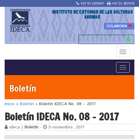
+51 51 205547
+51 51 357415
INSTITUTO DE ESTUDIOS DE LAS CULTURAS
ANDINAS
COLABORA
Toggle
navigati
Toggle
navigati
Boletín
Inicio
»
Boletín
»
Boletín IDECA No. 08 – 2017
Boletín IDECA No. 08 – 2017
ideca |
Boletín
-
9 noviembre, 2017