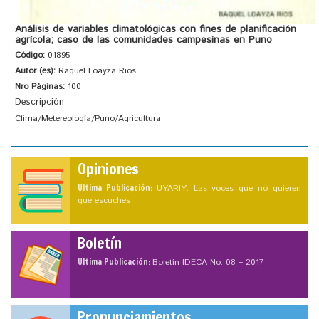
Análisis de variables climatológicas con fines de planificación
agrícola; caso de las comunidades campesinas en Puno
Código:
01895
Autor (es):
Raquel Loayza Rios
Nro Páginas:
100
Descripción
Clima/Metereología/Puno/Agricultura
Opiniones
Ultima Publicación:
UYARIY: Las voces que no quieren
que escuches
Boletín
Ultima Publicación:
Boletín IDECA No. 08 – 2017
Pronunciamientos