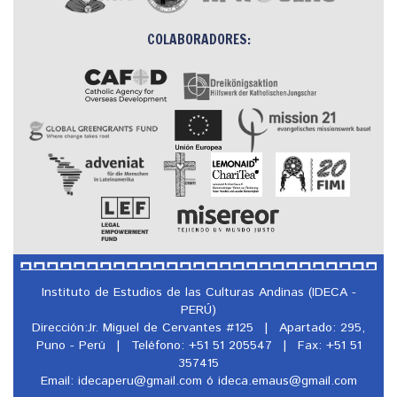
COLABORADORES:
Instituto de Estudios de las Culturas Andinas (IDECA -
PERÚ)
Dirección:Jr. Miguel de Cervantes #125
|
Apartado: 295,
Puno - Perú
|
Teléfono: +51 51 205547
|
Fax: +51 51
357415
Email: idecaperu@
gmail.com ó ideca.emaus@
gmail.com