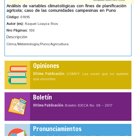
Análisis de variables climatológicas con fines de planificación
agrícola; caso de las comunidades campesinas en Puno
Código:
01895
Autor (es):
Raquel Loayza Rios
Nro Páginas:
100
Descripción
Clima/Metereología/Puno/Agricultura
Opiniones
Ultima Publicación:
UYARIY: Las voces que no quieren
que escuches
Boletín
Ultima Publicación:
Boletín IDECA No. 08 – 2017
Pronunciamientos