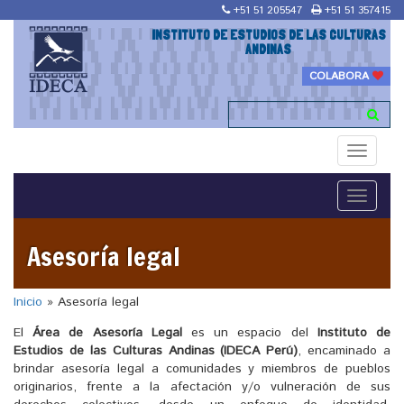
+51 51 205547
+51 51 357415
INSTITUTO DE ESTUDIOS DE LAS CULTURAS
ANDINAS
COLABORA
Toggle
navigati
Toggle
navigati
Asesoría legal
Inicio
» Asesoría legal
El
Área de Asesoría Legal
es un espacio del
Instituto de
Estudios de las Culturas Andinas (IDECA Perú)
, encaminado a
brindar asesoría legal a comunidades y miembros de pueblos
originarios, frente a la afectación y/o vulneración de sus