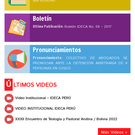
que escuches
Boletín
Ultima Publicación:
Boletín IDECA No. 08 – 2017
Pronunciamientos
Pronunciamiento:
COLECTIVO DE ABOGADOS SE
PRONUCIAN ANTE LA DETENCION ARBITRARIA DE 4
PERSONAS EN CUSCO
Ú
LTIMOS VIDEOS
Video Institucional – IDECA PERÚ
VIDEO INSTITUCIONAL IDECA PERÚ
XXXII Encuentro de Teología y Pastoral Andina / Bolivia 2022
Más Videos »