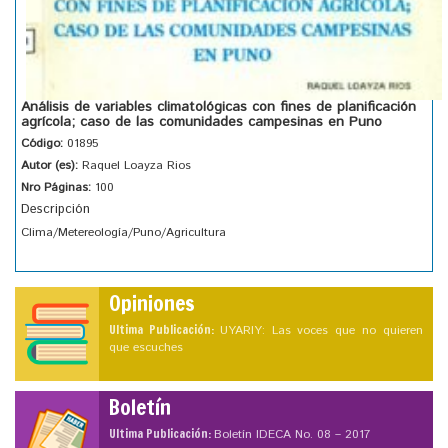
Análisis de variables climatológicas con fines de planificación
agrícola; caso de las comunidades campesinas en Puno
Código:
01895
Autor (es):
Raquel Loayza Rios
Nro Páginas:
100
Descripción
Clima/Metereología/Puno/Agricultura
Opiniones
Ultima Publicación:
UYARIY: Las voces que no quieren
que escuches
Boletín
Ultima Publicación:
Boletín IDECA No. 08 – 2017