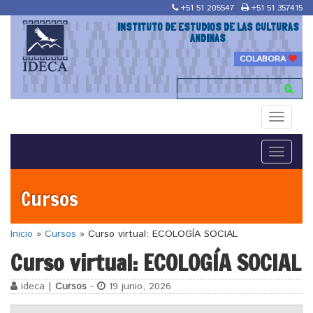
+51 51 205547
+51 51 357415
INSTITUTO DE ESTUDIOS DE LAS CULTURAS
ANDINAS
COLABORA
Toggle
navigati
Toggle
navigati
Cursos
Inicio
»
Cursos
»
Curso virtual: ECOLOGÍA SOCIAL
Curso virtual: ECOLOGÍA SOCIAL
ideca |
Cursos
-
19 junio, 2026