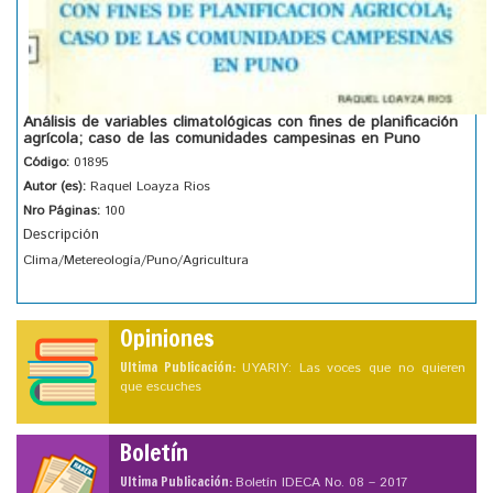
Análisis de variables climatológicas con fines de planificación
agrícola; caso de las comunidades campesinas en Puno
Código:
01895
Autor (es):
Raquel Loayza Rios
Nro Páginas:
100
Descripción
Clima/Metereología/Puno/Agricultura
Opiniones
Ultima Publicación:
UYARIY: Las voces que no quieren
que escuches
Boletín
Ultima Publicación:
Boletín IDECA No. 08 – 2017