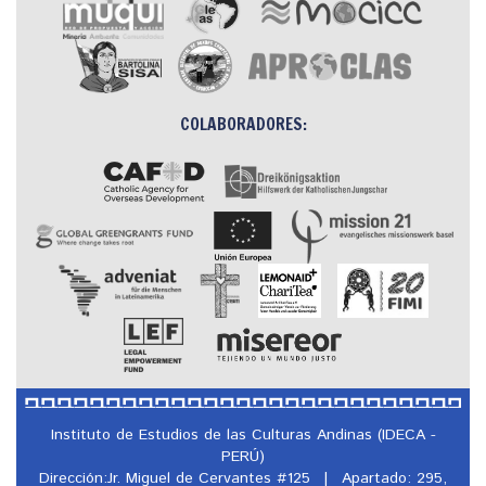
COLABORADORES:
Instituto de Estudios de las Culturas Andinas (IDECA -
PERÚ)
Dirección:Jr. Miguel de Cervantes #125
|
Apartado: 295,