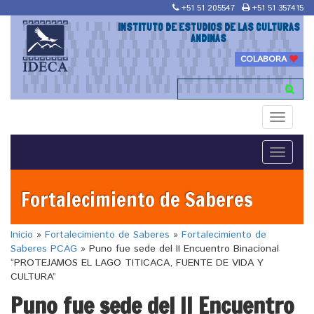
+51 51 205547
+51 51 357415
INSTITUTO DE ESTUDIOS DE LAS CULTURAS
ANDINAS
COLABORA
Toggle
navigati
Toggle
navigati
Fortalecimiento de Saberes
Inicio
»
Fortalecimiento de Saberes
»
Fortalecimiento de
Saberes PCAG
»
Puno fue sede del II Encuentro Binacional
“PROTEJAMOS EL LAGO TITICACA, FUENTE DE VIDA Y
CULTURA”
Puno fue sede del II Encuentro