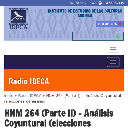
+51 51 205547
+51 51 357415
INSTITUTO DE ESTUDIOS DE LAS CULTURAS
ANDINAS
COLABORA
Toggle
navigati
Toggle
navigati
Radio IDECA
Inicio
»
Radio IDECA
»
HNM 264 (Parte II) – Análisis Coyuntural
(elecciones generales)
HNM 264 (Parte II) – Análisis
Coyuntural (elecciones