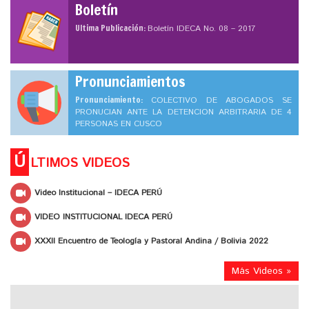
Boletín
Ultima Publicación:
Boletín IDECA No. 08 – 2017
Pronunciamientos
Pronunciamiento:
COLECTIVO DE ABOGADOS SE
PRONUCIAN ANTE LA DETENCION ARBITRARIA DE 4
PERSONAS EN CUSCO
Ú
LTIMOS VIDEOS
Video Institucional – IDECA PERÚ
VIDEO INSTITUCIONAL IDECA PERÚ
XXXII Encuentro de Teología y Pastoral Andina / Bolivia 2022
Más Videos »