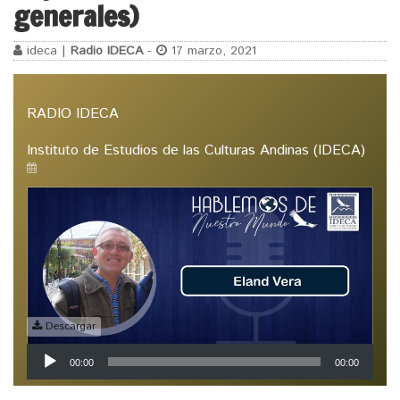
generales)
ideca |
Radio IDECA
-
17 marzo, 2021
RADIO IDECA
Instituto de Estudios de las Culturas Andinas (IDECA)
Descargar
Reproductor
00:00
00:00
de
audio