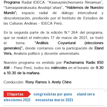
Programa
Radial IDECA: “Kawsayninchismanta Rimarisun”,
“Sarnaqawinakasata Aruskipt´añani”,
“Hablemos de Nuestro
Mundo”;
espacio radial de diálogo intercultural y
descolonización, producido por el Instituto de Estudios de
las Culturas Andinas - IDECA Perú.
En la segunda parte de la edición N.º 264 del programa,
que se realizó el miércoles 17 de marzo de 2021, se trató
el tema:
“Análisis Coyuntural (elecciones
generales)”,
donde contamos con la participación de
Eland
Vera,
Analista político y docente universitario.
Nuestro programa es emitido por
Pachamama Radio 850
AM
– Puno Perú, todos los
miércoles
en el horario de
9:30
a 10:30 de la mañana.
Conducción:
Rony Ramos
&
Anely Chino
Etiquetas
congresistas por puno
eland vera
elecciones 2021
encuestas marzo 2021