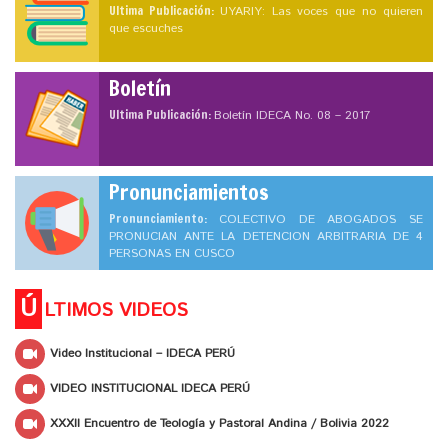
Ultima Publicación:
UYARIY: Las voces que no quieren
que escuches
Boletín
Ultima Publicación:
Boletín IDECA No. 08 – 2017
Pronunciamientos
Pronunciamiento:
COLECTIVO DE ABOGADOS SE
PRONUCIAN ANTE LA DETENCION ARBITRARIA DE 4
PERSONAS EN CUSCO
Ú
LTIMOS VIDEOS
Video Institucional – IDECA PERÚ
VIDEO INSTITUCIONAL IDECA PERÚ
XXXII Encuentro de Teología y Pastoral Andina / Bolivia 2022