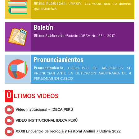
Ultima Publicación:
UYARIY: Las voces que no quieren
que escuches
Boletín
Ultima Publicación:
Boletín IDECA No. 08 – 2017
Pronunciamientos
Pronunciamiento:
COLECTIVO DE ABOGADOS SE
PRONUCIAN ANTE LA DETENCION ARBITRARIA DE 4
PERSONAS EN CUSCO
Ú
LTIMOS VIDEOS
Video Institucional – IDECA PERÚ
VIDEO INSTITUCIONAL IDECA PERÚ
XXXII Encuentro de Teología y Pastoral Andina / Bolivia 2022