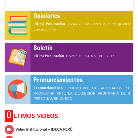
Opiniones
Ultima Publicación:
UYARIY: Las voces que no quieren
que escuches
Boletín
Ultima Publicación:
Boletín IDECA No. 08 – 2017
Pronunciamientos
Pronunciamiento:
COLECTIVO DE ABOGADOS SE
PRONUCIAN ANTE LA DETENCION ARBITRARIA DE 4
PERSONAS EN CUSCO
Ú
LTIMOS VIDEOS
Video Institucional – IDECA PERÚ