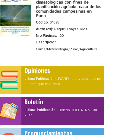
climatológicas con fines de
planificación agrícola; caso de las
comunidades campesinas en
Puno
Código:
01895
Autor (es):
Raquel Loayza Rios
Nro Páginas:
100
Descripción
Clima/Metereología/Puno/Agricultura
Opiniones
Ultima Publicación:
UYARIY: Las voces que no
quieren que escuches
Boletín
Ultima Publicación:
Boletín IDECA No. 08 –
2017
Pronunciamientos