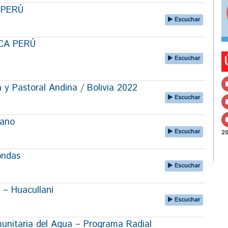
A PERÚ
Escuchar
ECA PERÚ
Escuchar
 y Pastoral Andina / Bolivia 2022
Escuchar
lano
Escuchar
2
ondas
Escuchar
 – Huacullani
Escuchar
unitaria del Agua – Programa Radial