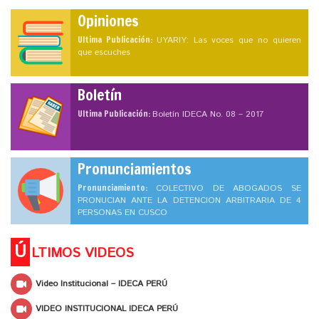
Opiniones
Ultima Publicación:
UYARIY: Las voces que no quieren
que escuches
Boletín
Ultima Publicación:
Boletín IDECA No. 08 – 2017
Pronunciamientos
Pronunciamiento:
COLECTIVO DE ABOGADOS SE
PRONUCIAN ANTE LA DETENCION ARBITRARIA DE 4
PERSONAS EN CUSCO
Ú
LTIMOS VIDEOS
Video Institucional – IDECA PERÚ
VIDEO INSTITUCIONAL IDECA PERÚ