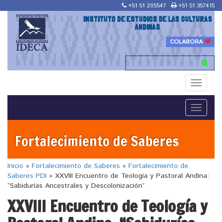
+51 51 205547
+51 51 357415
INSTITUTO DE ESTUDIOS DE LAS CULTURAS
ANDINAS
COLABORA
Toggle
navigati
Toggle
navigati
Fortalecimiento de Saberes
Inicio
»
Fortalecimiento de Saberes
»
Fortalecimiento de
Saberes PDI
»
XXVIII Encuentro de Teología y Pastoral Andina:
“Sabidurías Ancestrales y Descolonización”
XXVIII Encuentro de Teología y