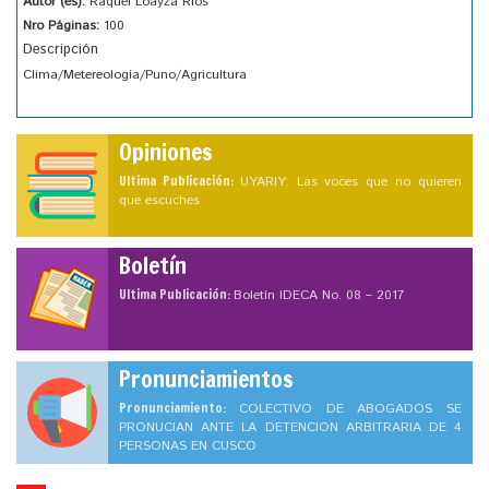
Autor (es):
Raquel Loayza Rios
Nro Páginas:
100
Descripción
Clima/Metereología/Puno/Agricultura
Opiniones
Ultima Publicación:
UYARIY: Las voces que no quieren
que escuches
Boletín
Ultima Publicación:
Boletín IDECA No. 08 – 2017
Pronunciamientos
Pronunciamiento:
COLECTIVO DE ABOGADOS SE
PRONUCIAN ANTE LA DETENCION ARBITRARIA DE 4
PERSONAS EN CUSCO