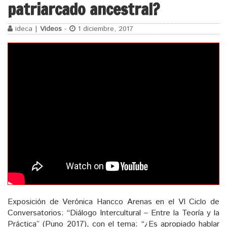
patriarcado ancestral?
ideca |
Videos
-
1 diciembre, 2017
Exposición de Verónica Hancco Arenas en el VI Ciclo de
Conversatorios: “Diálogo Intercultural – Entre la Teoría y la
Práctica” (Puno 2017), con el tema: “¿Es apropiado hablar