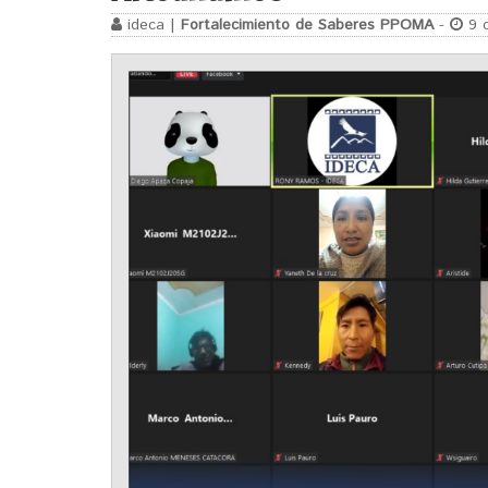
ideca |
Fortalecimiento de Saberes PPOMA
-
9 o