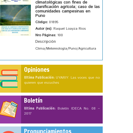
climatológicas con fines de
planificación agrícola; caso de las
comunidades campesinas en
Puno
Código:
01895
Autor (es):
Raquel Loayza Rios
Nro Páginas:
100
Descripción
Clima/Metereología/Puno/Agricultura
Opiniones
Ultima Publicación:
UYARIY: Las voces que no
quieren que escuches
Boletín
Ultima Publicación:
Boletín IDECA No. 08 –
2017
Pronunciamientos