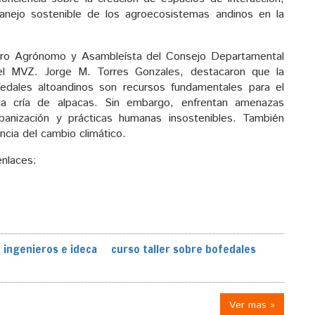
anejo sostenible de los agroecosistemas andinos en la
ero Agrónomo y Asambleísta del Consejo Departamental
el MVZ. Jorge M. Torres Gonzales, destacaron que la
edales altoandinos son recursos fundamentales para el
la cría de alpacas. Sin embargo, enfrentan amenazas
urbanización y prácticas humanas insostenibles. También
cia del cambio climático.
enlaces:
 ingenieros e ideca
curso taller sobre bofedales
Ver mas »