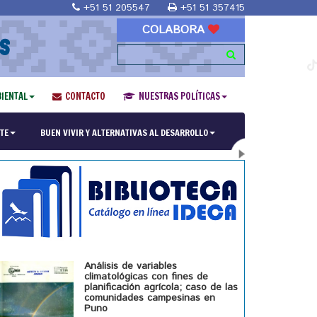
+51 51 205547
+51 51 357415
COLABORA
S
IENTAL
CONTACTO
NUESTRAS POLÍTICAS
ría en Religiones y culturas Andinas"
TE
BUEN VIVIR Y ALTERNATIVAS AL DESARROLLO
Análisis de variables
climatológicas con fines de
planificación agrícola; caso de las
comunidades campesinas en
Puno