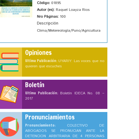
Código:
01895
Autor (es):
Raquel Loayza Rios
Nro Páginas:
100
Descripción
Clima/Metereología/Puno/Agricultura
Opiniones
Ultima Publicación:
UYARIY: Las voces que no
quieren que escuches
Boletín
Ultima Publicación:
Boletín IDECA No. 08 –
2017
Pronunciamientos
Pronunciamiento:
COLECTIVO DE
ABOGADOS SE PRONUCIAN ANTE LA
DETENCION ARBITRARIA DE 4 PERSONAS