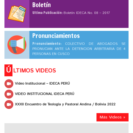
Boletín
Ultima Publicación:
Boletín IDECA No. 08 – 2017
Pronunciamientos
Pronunciamiento:
COLECTIVO DE ABOGADOS SE
PRONUCIAN ANTE LA DETENCION ARBITRARIA DE 4
PERSONAS EN CUSCO
Ú
LTIMOS VIDEOS
Video Institucional – IDECA PERÚ
VIDEO INSTITUCIONAL IDECA PERÚ
XXXII Encuentro de Teología y Pastoral Andina / Bolivia 2022
Más Videos »