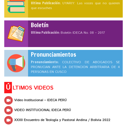
Ultima Publicación:
UYARIY: Las voces que no quieren
que escuches
Boletín
Ultima Publicación:
Boletín IDECA No. 08 – 2017
Pronunciamientos
Pronunciamiento:
COLECTIVO DE ABOGADOS SE
PRONUCIAN ANTE LA DETENCION ARBITRARIA DE 4
PERSONAS EN CUSCO
Ú
LTIMOS VIDEOS
Video Institucional – IDECA PERÚ
VIDEO INSTITUCIONAL IDECA PERÚ
XXXII Encuentro de Teología y Pastoral Andina / Bolivia 2022