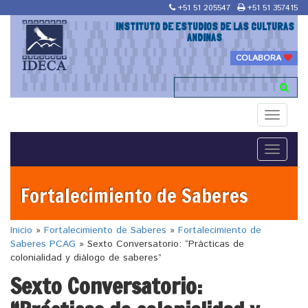
+51 51 205547
+51 51 357415
INSTITUTO DE ESTUDIOS DE LAS CULTURAS
ANDINAS
COLABORA
Toggle
navigati
Toggle
navigati
Fortalecimiento de Saberes
Inicio
»
Fortalecimiento de Saberes
»
Fortalecimiento de
Saberes PCAG
»
Sexto Conversatorio: “Prácticas de
colonialidad y diálogo de saberes”
Sexto Conversatorio: