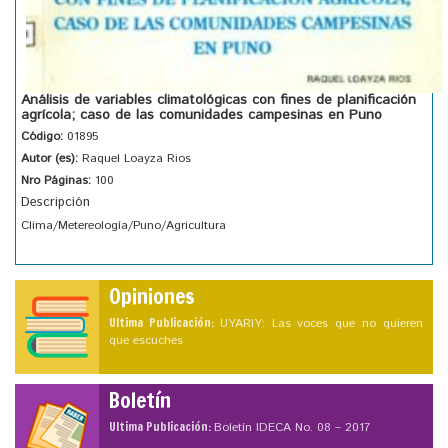
Análisis de variables climatológicas con fines de planificación
agrícola; caso de las comunidades campesinas en Puno
Código:
01895
Autor (es):
Raquel Loayza Rios
Nro Páginas:
100
Descripción
Clima/Metereología/Puno/Agricultura
Opiniones
Ultima Publicación:
UYARIY: Las voces que no quieren
que escuches
Boletín
Ultima Publicación:
Boletín IDECA No. 08 – 2017