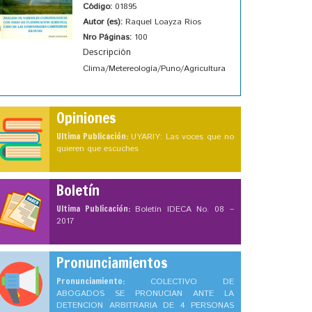
Código:
01895
Autor (es):
Raquel Loayza Rios
Nro Páginas:
100
Descripción
Clima/Metereología/Puno/Agricultura
Opiniones
Ultima Publicación:
UYARIY: Las voces que no
quieren que escuches
Boletín
Ultima Publicación:
Boletín IDECA No. 08 –
2017
Pronunciamientos
Pronunciamiento:
COLECTIVO DE
ABOGADOS SE PRONUCIAN ANTE LA
DETENCION ARBITRARIA DE 4 PERSONAS