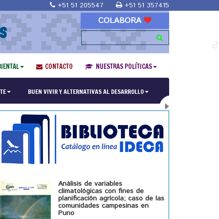
+51 51 205547
+51 51 357415
COLABORA
S
IENTAL
CONTACTO
NUESTRAS POLÍTICAS
ría en Religiones y culturas Andinas"
TE
BUEN VIVIR Y ALTERNATIVAS AL DESARROLLO
Análisis de variables
climatológicas con fines de
planificación agrícola; caso de las
comunidades campesinas en
Puno