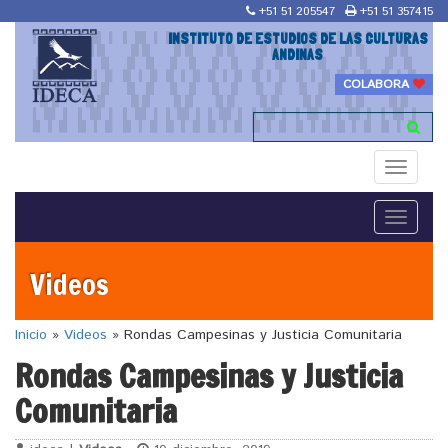
+51 51 205547
+51 51 357415
INSTITUTO DE ESTUDIOS DE LAS CULTURAS
ANDINAS
COLABORA
Toggle
navigati
Toggle
navigati
Videos
Inicio
»
Videos
»
Rondas Campesinas y Justicia Comunitaria
Rondas Campesinas y Justicia
Comunitaria