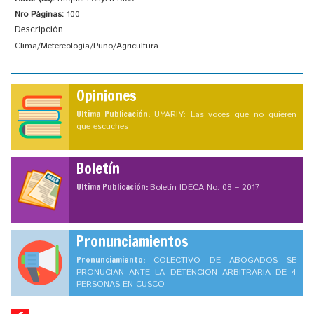
Nro Páginas:
100
Descripción
Clima/Metereología/Puno/Agricultura
Opiniones
Ultima Publicación:
UYARIY: Las voces que no quieren
que escuches
Boletín
Ultima Publicación:
Boletín IDECA No. 08 – 2017
Pronunciamientos
Pronunciamiento:
COLECTIVO DE ABOGADOS SE
PRONUCIAN ANTE LA DETENCION ARBITRARIA DE 4
PERSONAS EN CUSCO