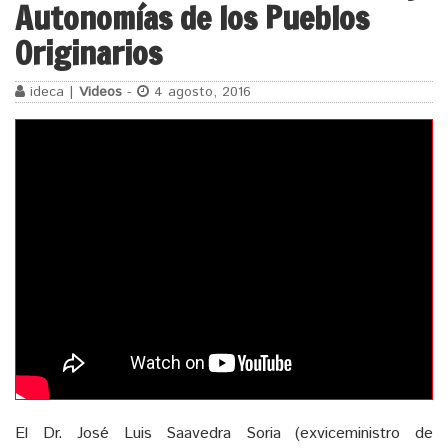
Autonomías de los Pueblos
Originarios
ideca |
Videos
-
4 agosto, 2016
El Dr. José Luis Saavedra Soria (exviceministro de