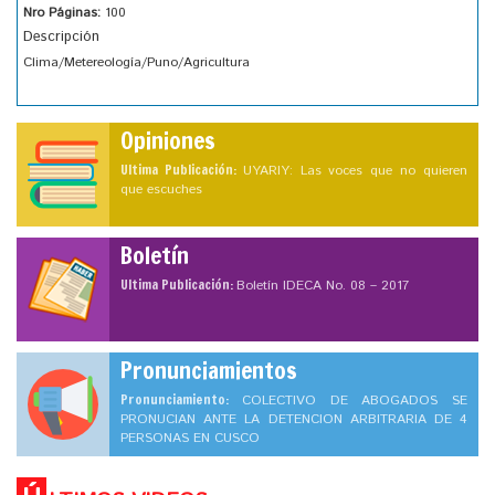
Nro Páginas:
100
Descripción
Clima/Metereología/Puno/Agricultura
Opiniones
Ultima Publicación:
UYARIY: Las voces que no quieren
que escuches
Boletín
Ultima Publicación:
Boletín IDECA No. 08 – 2017
Pronunciamientos
Pronunciamiento:
COLECTIVO DE ABOGADOS SE
PRONUCIAN ANTE LA DETENCION ARBITRARIA DE 4
PERSONAS EN CUSCO