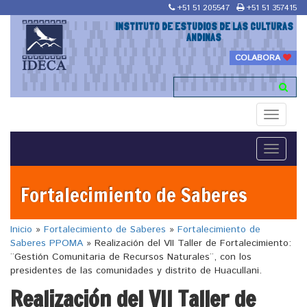
+51 51 205547
+51 51 357415
INSTITUTO DE ESTUDIOS DE LAS CULTURAS
ANDINAS
COLABORA
Toggle
navigati
Toggle
navigati
Fortalecimiento de Saberes
Inicio
»
Fortalecimiento de Saberes
»
Fortalecimiento de
Saberes PPOMA
»
Realización del VII Taller de Fortalecimiento:
¨Gestión Comunitaria de Recursos Naturales¨, con los
presidentes de las comunidades y distrito de Huacullani.
Realización del VII Taller de