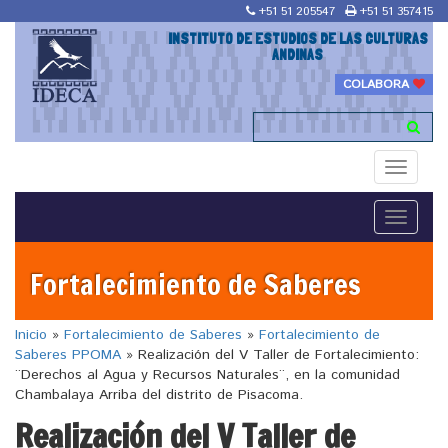
+51 51 205547
+51 51 357415
INSTITUTO DE ESTUDIOS DE LAS CULTURAS
ANDINAS
COLABORA
Toggle
navigati
Toggle
navigati
Fortalecimiento de Saberes
Inicio
»
Fortalecimiento de Saberes
»
Fortalecimiento de
Saberes PPOMA
»
Realización del V Taller de Fortalecimiento:
¨Derechos al Agua y Recursos Naturales¨, en la comunidad
Chambalaya Arriba del distrito de Pisacoma.
Realización del V Taller de