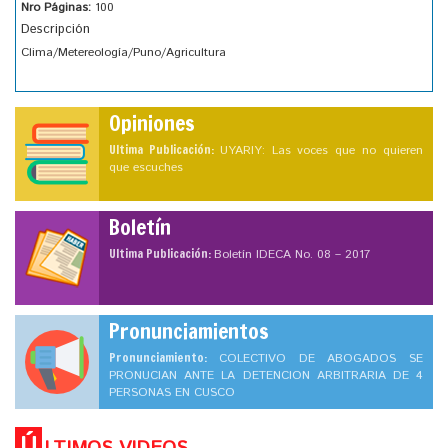
Nro Páginas:
100
Descripción
Clima/Metereología/Puno/Agricultura
Opiniones
Ultima Publicación:
UYARIY: Las voces que no quieren
que escuches
Boletín
Ultima Publicación:
Boletín IDECA No. 08 – 2017
Pronunciamientos
Pronunciamiento:
COLECTIVO DE ABOGADOS SE
PRONUCIAN ANTE LA DETENCION ARBITRARIA DE 4
PERSONAS EN CUSCO
Ú