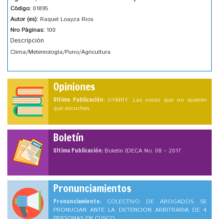
Código:
01895
Autor (es):
Raquel Loayza Rios
Nro Páginas:
100
Descripción
Clima/Metereología/Puno/Agricultura
Opiniones
Ultima Publicación:
UYARIY: Las voces que no quieren
que escuches
Boletín
Ultima Publicación:
Boletín IDECA No. 08 – 2017
Pronunciamientos
Pronunciamiento:
COLECTIVO DE ABOGADOS SE
PRONUCIAN ANTE LA DETENCION ARBITRARIA DE 4
PERSONAS EN CUSCO