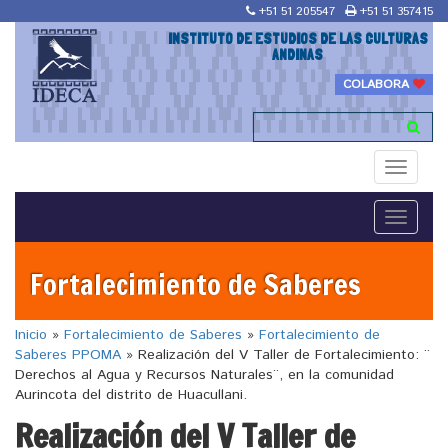
+51 51 205547
+51 51 357415
INSTITUTO DE ESTUDIOS DE LAS CULTURAS
ANDINAS
COLABORA
Toggle
navigati
Toggle
navigati
Fortalecimiento de Saberes
Inicio
»
Fortalecimiento de Saberes
»
Fortalecimiento de
Saberes PPOMA
»
Realización del V Taller de Fortalecimiento: ¨
Derechos al Agua y Recursos Naturales¨, en la comunidad
Aurincota del distrito de Huacullani.
Realización del V Taller de