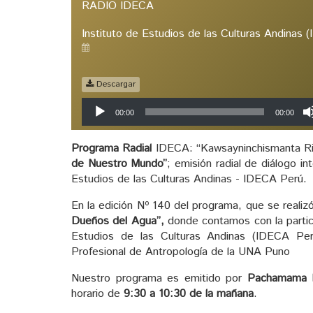
RADIO IDECA
Instituto de Estudios de las Culturas Andinas 
Descargar
Reproductor
00:00
00:00
de
audio
Programa Radial
IDECA: “Kawsayninchismanta Rim
de Nuestro Mundo”
; emisión radial de diálogo in
Estudios de las Culturas Andinas - IDECA Perú.
En la edición Nº 140 del programa, que se realiz
Dueños del Agua
”,
donde contamos con la partic
Estudios de las Culturas Andinas (IDECA P
Profesional de Antropología de la UNA Puno
Nuestro programa es emitido por
Pachamama 
horario de
9:30 a 10:30 de la mañana
.