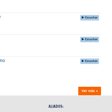
r
Escuchar
Escuchar
uno
Escuchar
Ver más »
ALIADOS: