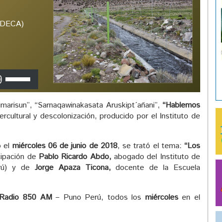
(IDECA)
Utiliza
las
teclas
arisun”, “Sarnaqawinakasata Aruskipt´añani”,
“Hablemos
de
tercultural y descolonización, producido por el Instituto de
flecha
arriba/abajo
para
ó el
miércoles 06 de junio de 2018
, se trató el tema:
“
Los
aumentar
ipación de
Pablo Ricardo Abdo,
abogado del Instituto de
o
erú) y de
Jorge Apaza Ticona,
docente de la Escuela
disminuir
el
volumen.
Radio 850 AM
– Puno Perú, todos los
miércoles
en el