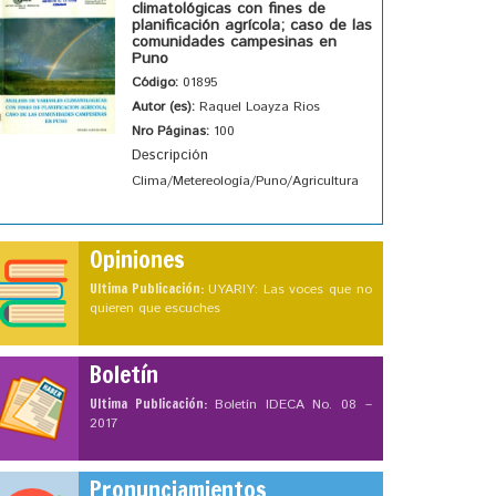
climatológicas con fines de
planificación agrícola; caso de las
comunidades campesinas en
Puno
Código:
01895
Autor (es):
Raquel Loayza Rios
Nro Páginas:
100
Descripción
Clima/Metereología/Puno/Agricultura
Opiniones
Ultima Publicación:
UYARIY: Las voces que no
quieren que escuches
Boletín
Ultima Publicación:
Boletín IDECA No. 08 –
2017
Pronunciamientos