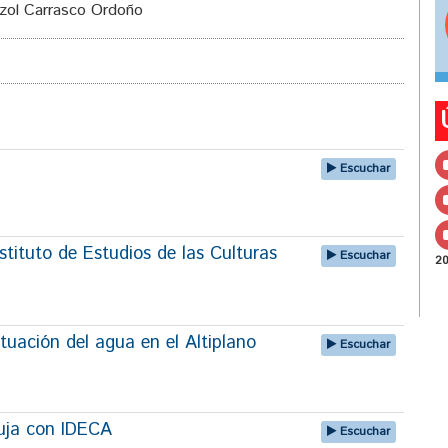
izol Carrasco Ordoño
Escuchar
tituto de Estudios de las Culturas
Escuchar
2
tuación del agua en el Altiplano
Escuchar
uja con IDECA
Escuchar