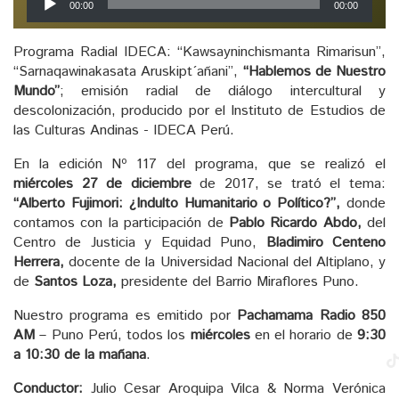
00:00
00:00
de
audio
Programa Radial IDECA: “Kawsayninchismanta Rimarisun”,
“Sarnaqawinakasata Aruskipt´añani”,
“Hablemos de Nuestro
Mundo”
; emisión radial de diálogo intercultural y
descolonización, producido por el Instituto de Estudios de
las Culturas Andinas - IDECA Perú.
En la edición Nº 117 del programa, que se realizó el
miércoles 27 de diciembre
de 2017, se trató el tema:
“Alberto Fujimori: ¿Indulto Humanitario o Político?”,
donde
contamos con la participación de
Pablo Ricardo Abdo,
del
Centro de Justicia y Equidad Puno,
Bladimiro Centeno
Herrera,
docente de la Universidad Nacional del Altiplano, y
de
Santos Loza,
presidente del Barrio Miraflores Puno.
Nuestro programa es emitido por
Pachamama Radio 850
AM
– Puno Perú, todos los
miércoles
en el horario de
9:30
a 10:30 de la mañana
.
Conductor:
Julio Cesar Aroquipa Vilca & Norma Verónica