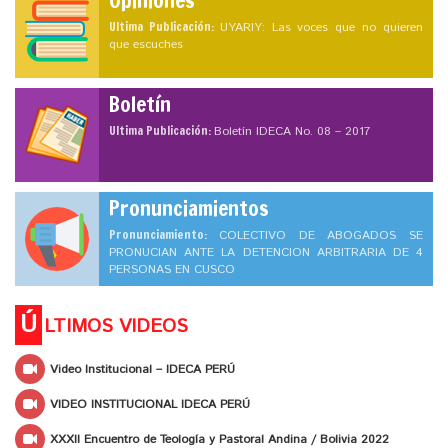
Ultima Publicación:
UYARIY: Las voces que no quieren
que escuches
Boletín
Ultima Publicación:
Boletín IDECA No. 08 – 2017
Pronunciamientos
Pronunciamiento:
COLECTIVO DE ABOGADOS SE
PRONUCIAN ANTE LA DETENCION ARBITRARIA DE 4
PERSONAS EN CUSCO
Ú
LTIMOS VIDEOS
Video Institucional – IDECA PERÚ
VIDEO INSTITUCIONAL IDECA PERÚ
XXXII Encuentro de Teología y Pastoral Andina / Bolivia 2022