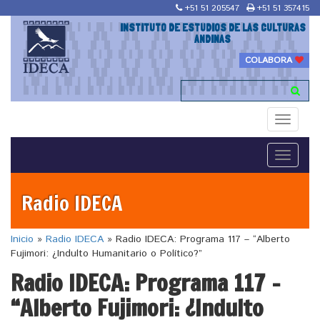
+51 51 205547
+51 51 357415
INSTITUTO DE ESTUDIOS DE LAS CULTURAS
ANDINAS
COLABORA
Toggle
navigati
Toggle
navigati
Radio IDECA
Inicio
»
Radio IDECA
»
Radio IDECA: Programa 117 – “Alberto
Fujimori: ¿Indulto Humanitario o Político?”
Radio IDECA: Programa 117 –
“Alberto Fujimori: ¿Indulto