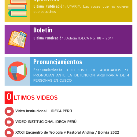
Ultima Publicación:
UYARIY: Las voces que no quieren
que escuches
Boletín
Ultima Publicación:
Boletín IDECA No. 08 – 2017
Pronunciamientos
Pronunciamiento:
COLECTIVO DE ABOGADOS SE
PRONUCIAN ANTE LA DETENCION ARBITRARIA DE 4
PERSONAS EN CUSCO
Ú
LTIMOS VIDEOS
Video Institucional – IDECA PERÚ
VIDEO INSTITUCIONAL IDECA PERÚ
XXXII Encuentro de Teología y Pastoral Andina / Bolivia 2022