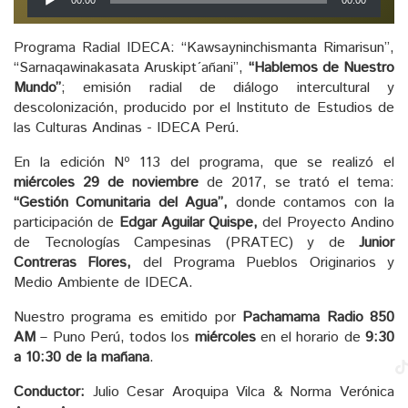
00:00
00:00
de
audio
Programa Radial IDECA: “Kawsayninchismanta Rimarisun”,
“Sarnaqawinakasata Aruskipt´añani”,
“Hablemos de Nuestro
Mundo”
; emisión radial de diálogo intercultural y
descolonización, producido por el Instituto de Estudios de
las Culturas Andinas - IDECA Perú.
En la edición Nº 113 del programa, que se realizó el
miércoles 29 de noviembre
de 2017, se trató el tema:
“Gestión Comunitaria del Agua”,
donde contamos con la
participación de
Edgar Aguilar Quispe,
del Proyecto Andino
de Tecnologías Campesinas (PRATEC) y de
Junior
Contreras Flores,
del Programa Pueblos Originarios y
Medio Ambiente de IDECA.
Nuestro programa es emitido por
Pachamama Radio 850
AM
– Puno Perú, todos los
miércoles
en el horario de
9:30
a 10:30 de la mañana
.
Conductor:
Julio Cesar Aroquipa Vilca & Norma Verónica