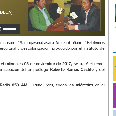
(IDECA)
Utiliza
las
teclas
arisun”, “Sarnaqawinakasata Aruskipt´añani”,
“Hablemos
de
ercultural y descolonización, producido por el Instituto de
flecha
arriba/abajo
para
 el
miércoles 08 de noviembre de 2017,
se trató el tema:
aumentar
ticipación del arqueólogo
Roberto Ramos Castillo
y del
o
disminuir
el
Radio 850 AM
– Puno Perú, todos los
miércoles
en el
volumen.