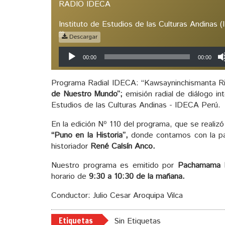
RADIO IDECA
Instituto de Estudios de las Culturas Andinas 
Descargar
Reproductor
00:00
00:00
de
audio
Programa Radial IDECA: “Kawsayninchismanta Rim
de Nuestro Mundo”;
emisión radial de diálogo int
Estudios de las Culturas Andinas - IDECA Perú.
En la edición Nº 110 del programa, que se realizó
“Puno en la Historia”,
donde contamos con la par
historiador
René Calsín Anco.
Nuestro programa es emitido por
Pachamama 
horario de
9:30 a 10:30 de la mañana.
Conductor: Julio Cesar Aroquipa Vilca
Etiquetas
Sin Etiquetas