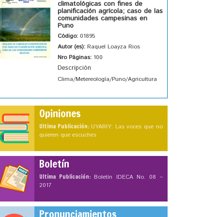
climatológicas con fines de
planificación agrícola; caso de las
comunidades campesinas en
Puno
Código:
01895
Autor (es):
Raquel Loayza Rios
Nro Páginas:
100
Descripción
Clima/Metereología/Puno/Agricultura
Opiniones
Ultima Publicación:
UYARIY: Las voces que no
quieren que escuches
Boletín
Ultima Publicación:
Boletín IDECA No. 08 –
2017
Pronunciamientos