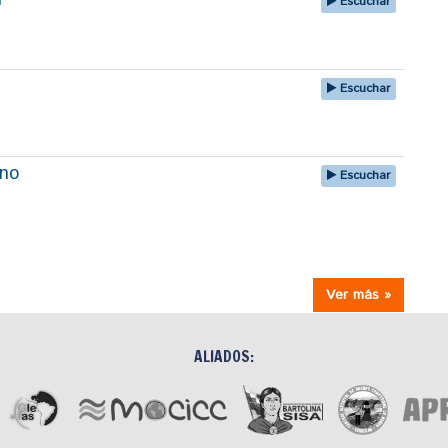
Escuchar
Escuchar
uno
Escuchar
Ver más »
ALIADOS: