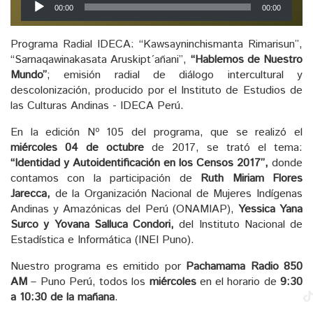
00:00
00:00
de
audio
Programa Radial IDECA: “Kawsayninchismanta Rimarisun”,
“Sarnaqawinakasata Aruskipt´añani”,
“Hablemos de Nuestro
Mundo”
; emisión radial de diálogo intercultural y
descolonización, producido por el Instituto de Estudios de
las Culturas Andinas - IDECA Perú.
En la edición Nº 105 del programa, que se realizó el
miércoles 04 de octubre
de 2017, se trató el tema:
“Identidad y Autoidentificación en los Censos 2017”,
donde
contamos con la participación de
Ruth Miriam Flores
Jarecca,
de la Organización Nacional de Mujeres Indígenas
Andinas y Amazónicas del Perú (ONAMIAP),
Yessica Yana
Surco y Yovana Salluca Condori,
del Instituto Nacional de
Estadística e Informática (INEI Puno).
Nuestro programa es emitido por
Pachamama Radio 850
AM
– Puno Perú, todos los
miércoles
en el horario de
9:30
a 10:30 de la mañana
.