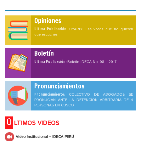
Opiniones
Ultima Publicación:
UYARIY: Las voces que no quieren
que escuches
Boletín
Ultima Publicación:
Boletín IDECA No. 08 – 2017
Pronunciamientos
Pronunciamiento:
COLECTIVO DE ABOGADOS SE
PRONUCIAN ANTE LA DETENCION ARBITRARIA DE 4
PERSONAS EN CUSCO
Ú
LTIMOS VIDEOS
Video Institucional – IDECA PERÚ