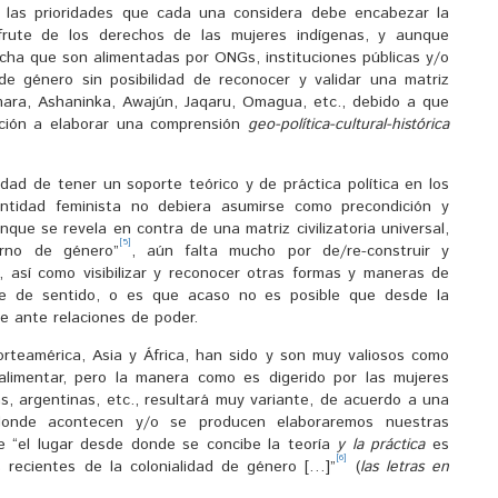
a las prioridades que cada una considera debe encabezar la
sfrute de los derechos de las mujeres indígenas, y aunque
cha que son alimentadas por ONGs, instituciones públicas y/o
de género sin posibilidad de reconocer y validar una matriz
mara, Ashaninka, Awajún, Jaqaru, Omagua, etc., debido a que
pción a elaborar una comprensión
geo-política-cultural-histórica
ad de tener un soporte teórico y de práctica política en los
dentidad feminista no debiera asumirse como precondición y
ue se revela en contra de una matriz civilizatoria universal,
[5]
erno de género”
, aún falta mucho por de/re-construir y
al, así como visibilizar y reconocer otras formas y maneras de
te de sentido, o es que acaso no es posible que desde la
e ante relaciones de poder.
orteamérica, Asia y África, han sido y son muy valiosos como
limentar, pero la manera como es digerido por las mujeres
as, argentinas, etc., resultará muy variante, de acuerdo a una
 donde acontecen y/o se producen elaboraremos nuestras
e “el lugar desde donde se concibe la teoría
y la práctica
es
[6]
 recientes de la colonialidad de género […]”
(
las letras en