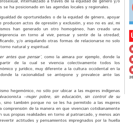
terosexual, internalizado a través de la equidad de género y/o
s se ha posicionado en las agendas locales y regionales.
igualdad de oportunidades o de la equidad de género, apoyar
e producen actos de opresión y exclusión, y eso no es así, mi
inismos han generado un otro homogéneo, han creado una
jerencia en torno al vivir, pensar y sentir de la otredad;
ficando, y/o aniquilando otras formas de relacionarse no solo
orno natural y espiritual.
cer antes que pensar´
, como la aimara por ejemplo, donde la
rtir de la cual se vivencia colectivamente todos los
conómico y jurídico, muy diferente a la cultura occidental en la
 donde la racionalidad se antepone y prevalece ante las
2
ismo hegemónico, no sólo por ubicar a las mujeres indígenas
lvacionista –
mujer pobre, sin educación, sin control de su
, sino también porque no se les ha permitido a las mujeres
 la comprensión de la manera en que vivencian cotidianamente
en sus propias realidades en torno al patriarcado, y menos aún
 revertir actitudes y pensamientos impregnados por la huella