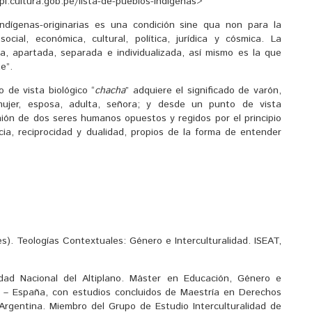
pi.cultura.gob.pe/lista-de-pueblos-indigenas>
ndígenas-originarias es una condición sine qua non para la
cial, económica, cultural, política, jurídica y cósmica. La
a, apartada, separada e individualizada, así mismo es la que
e”.
e vista biológico “
chacha
” adquiere el significado de varón,
ujer, esposa, adulta, señora; y desde un punto de vista
nión de dos seres humanos opuestos y regidos por el principio
ia, reciprocidad y dualidad, propios de la forma de entender
). Teologías Contextuales: Género e Interculturalidad. ISEAT,
dad Nacional del Altiplano. Máster en Educación, Género e
a – España, con estudios concluidos de Maestría en Derechos
Argentina. Miembro del Grupo de Estudio Interculturalidad de