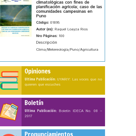
climatológicas con fines de
planificación agrícola; caso de las
comunidades campesinas en
Puno
Código:
01895
Autor (es):
Raquel Loayza Rios
Nro Páginas:
100
Descripción
Clima/Metereología/Puno/Agricultura
Opiniones
Ultima Publicación:
UYARIY: Las voces que no
quieren que escuches
Boletín
Ultima Publicación:
Boletín IDECA No. 08 –
2017
Pronunciamientos