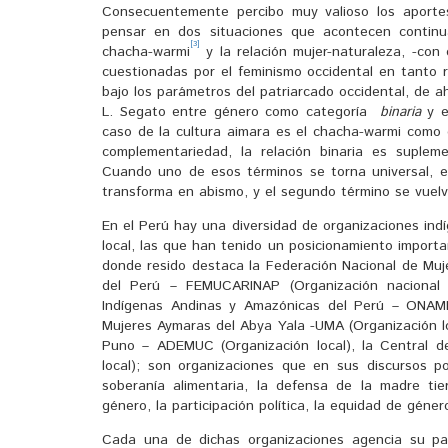
Consecuentemente percibo muy valioso los aporte
pensar en dos situaciones que acontecen continu
[3]
chacha-warmi
y la relación mujer-naturaleza, -con
cuestionadas por el feminismo occidental en tanto 
bajo los parámetros del patriarcado occidental, de a
L. Segato entre género como categoría
binaria
y el
caso de la cultura aimara es el chacha-warmi como
complementariedad, la relación binaria es suple
Cuando uno de esos términos se torna universal, es
transforma en abismo, y el segundo término se vuelve 
En el Perú hay una diversidad de organizaciones indíg
local, las que han tenido un posicionamiento importa
donde resido destaca la Federación Nacional de Muj
del Perú – FEMUCARINAP (Organización nacional 
Indígenas Andinas y Amazónicas del Perú – ONAMI
Mujeres Aymaras del Abya Yala -UMA (Organización l
Puno – ADEMUC (Organización local), la Central 
local); son organizaciones que en sus discursos p
soberanía alimentaria, la defensa de la madre tier
género, la participación política, la equidad de géner
Cada una de dichas organizaciones agencia su par