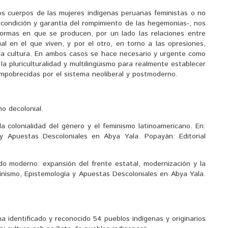
os cuerpos de las mujeres indígenas peruanas feministas o no
econdición y garantía del rompimiento de las hegemonias-, nos
ormas en que se producen, por un lado las relaciones entre
al en el que viven, y por el otro, en torno a las opresiones,
da cultura. En ambos casos se hace necesario y urgente como
 la pluriculturalidad y multilingüismo para realmente establecer
empobrecidas por el sistema neoliberal y postmoderno.
o decolonial.
a colonialidad del género y el feminismo latinoamericano. En:
y Apuestas Descoloniales en Abya Yala. Popayán: Editorial
do moderno: expansión del frente estatal, modernización y la
inismo, Epistemología y Apuestas Descoloniales en Abya Yala.
ha identificado y reconocido 54 pueblos indígenas y originarios