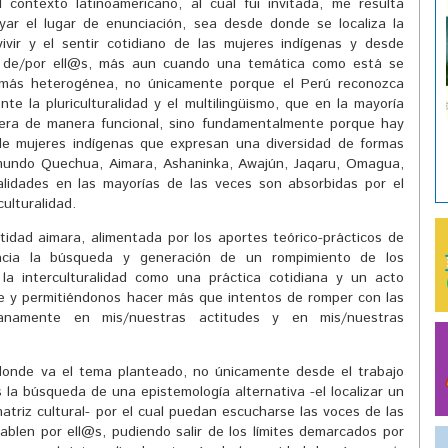
l contexto latinoamericano, al cual fui invitada, me resulta
yar el lugar de enunciación, sea desde donde se localiza la
vivir y el sentir cotidiano de las mujeres indígenas y desde
 de/por ell@s, más aun cuando una temática como está se
más heterogénea, no únicamente porque el Perú reconozca
nte la pluriculturalidad y el multilingüismo, que en la mayoría
era de manera funcional, sino fundamentalmente porque hay
de mujeres indígenas que expresan una diversidad de formas
mundo Quechua, Aimara, Ashaninka, Awajún, Jaqaru, Omagua,
alidades en las mayorías de las veces son absorbidas por el
ulturalidad.
tidad aimara, alimentada por los aportes teórico-prácticos de
hacia la búsqueda y generación de un rompimiento de los
la interculturalidad como una práctica cotidiana y un acto
me y permitiéndonos hacer más que intentos de romper con las
ianamente en mis/nuestras actitudes y en mis/nuestras
onde va el tema planteado, no únicamente desde el trabajo
 la búsqueda de una epistemología alternativa -el localizar un
triz cultural- por el cual puedan escucharse las voces de las
blen por ell@s, pudiendo salir de los límites demarcados por