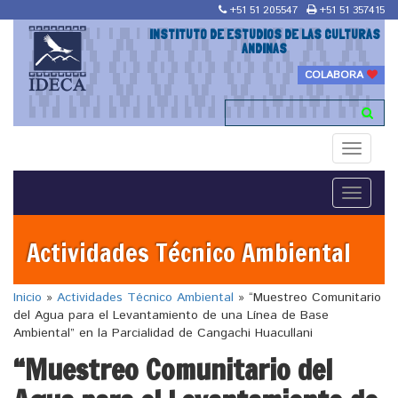
+51 51 205547
+51 51 357415
INSTITUTO DE ESTUDIOS DE LAS CULTURAS
ANDINAS
COLABORA
Toggle
navigati
Toggle
navigati
Actividades Técnico Ambiental
Inicio
»
Actividades Técnico Ambiental
»
“Muestreo Comunitario
del Agua para el Levantamiento de una Línea de Base
Ambiental” en la Parcialidad de Cangachi Huacullani
“Muestreo Comunitario del