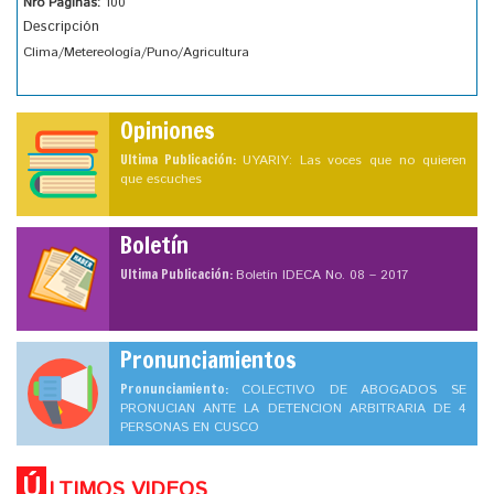
Nro Páginas:
100
Descripción
Clima/Metereología/Puno/Agricultura
Opiniones
Ultima Publicación:
UYARIY: Las voces que no quieren
que escuches
Boletín
Ultima Publicación:
Boletín IDECA No. 08 – 2017
Pronunciamientos
Pronunciamiento:
COLECTIVO DE ABOGADOS SE
PRONUCIAN ANTE LA DETENCION ARBITRARIA DE 4
PERSONAS EN CUSCO
Ú
LTIMOS VIDEOS