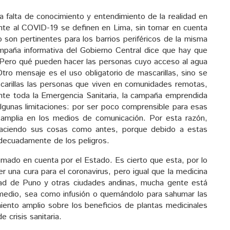
a falta de conocimiento y entendimiento de la realidad en
ente al COVID-19 se definen en Lima, sin tomar en cuenta
o son pertinentes para los barrios periféricos de la misma
ampaña informativa del Gobierno Central dice que hay que
¿Pero qué pueden hacer las personas cuyo acceso al agua
Otro mensaje es el uso obligatorio de mascarillas, sino se
arillas las personas que viven en comunidades remotas,
ante toda la Emergencia Sanitaria, la campaña emprendida
algunas limitaciones: por ser poco comprensible para esas
 amplia en los medios de comunicación. Por esta razón,
haciendo sus cosas como antes, porque debido a estas
adecuadamente de los peligros.
omado en cuenta por el Estado. Es cierto que esta, por lo
na cura para el coronavirus, pero igual que la medicina
udad de Puno y otras ciudades andinas, mucha gente está
medio, sea como infusión o quemándolo para sahumar las
miento amplio sobre los beneficios de plantas medicinales
 crisis sanitaria.