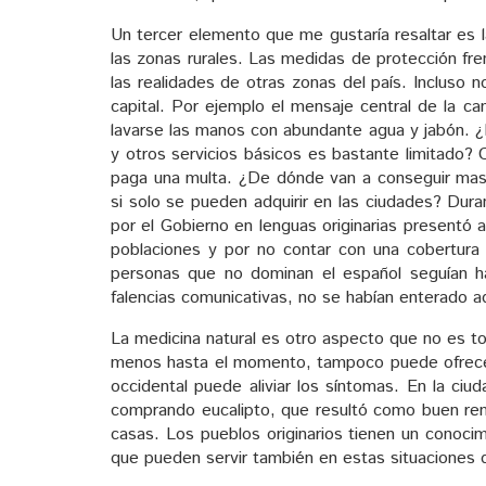
Un tercer elemento que me gustaría resaltar es l
las zonas rurales. Las medidas de protección fr
las realidades de otras zonas del país. Incluso n
capital. Por ejemplo el mensaje central de la c
lavarse las manos con abundante agua y jabón. 
y otros servicios básicos es bastante limitado? 
paga una multa. ¿De dónde van a conseguir masc
si solo se pueden adquirir en las ciudades? Dur
por el Gobierno en lenguas originarias presentó 
poblaciones y por no contar con una cobertura
personas que no dominan el español seguían 
falencias comunicativas, no se habían enterado 
La medicina natural es otro aspecto que no es t
menos hasta el momento, tampoco puede ofrecer u
occidental puede aliviar los síntomas. En la ci
comprando eucalipto, que resultó como buen re
casas. Los pueblos originarios tienen un conoci
que pueden servir también en estas situaciones de