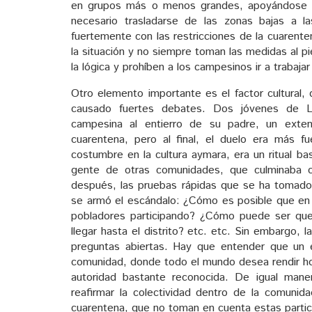
en grupos más o menos grandes, apoyándose l
necesario trasladarse de las zonas bajas a 
fuertemente con las restricciones de la cuarent
la situación y no siempre toman las medidas al pi
la lógica y prohíben a los campesinos ir a trabaja
Otro elemento importante es el factor cultural,
causado fuertes debates. Dos jóvenes de L
campesina al entierro de su padre, un exte
cuarentena, pero al final, el duelo era más f
costumbre en la cultura aymara, era un ritual b
gente de otras comunidades, que culminaba 
después, las pruebas rápidas que se ha tomado 
se armó el escándalo: ¿Cómo es posible que en 
pobladores participando? ¿Cómo puede ser que
llegar hasta el distrito? etc. etc. Sin embargo,
preguntas abiertas. Hay que entender que un 
comunidad, donde todo el mundo desea rendir hom
autoridad bastante reconocida. De igual mane
reafirmar la colectividad dentro de la comuni
cuarentena, que no toman en cuenta estas particu