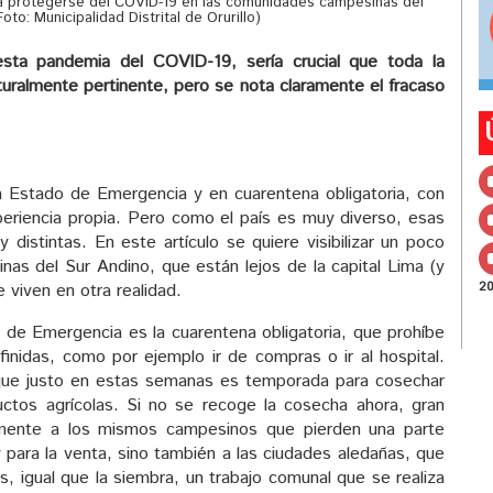
a protegerse del COVID-19 en las comunidades campesinas del
Foto: Municipalidad Distrital de Orurillo)
ta pandemia del COVID-19, sería crucial que toda la
turalmente pertinente, pero se nota claramente el fracaso
 Estado de Emergencia y en cuarentena obligatoria, con
eriencia propia. Pero como el país es muy diverso, esas
istintas. En este artículo se quiere visibilizar un poco
as del Sur Andino, que están lejos de la capital Lima (y
2
 viven en otra realidad.
de Emergencia es la cuarentena obligatoria, que prohíbe
efinidas, como por ejemplo ir de compras o ir al hospital.
ue justo en estas semanas es temporada para cosechar
ctos agrícolas. Si no se recoge la cosecha ahora, gran
amente a los mismos campesinos que pierden una parte
 para la venta, sino también a las ciudades aledañas, que
 igual que la siembra, un trabajo comunal que se realiza