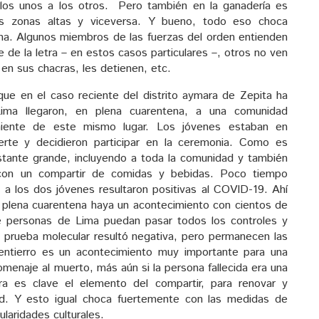
os unos a los otros. Pero también en la ganadería es
las zonas altas y viceversa. Y bueno, todo eso choca
ena. Algunos miembros de las fuerzas del orden entienden
e de la letra – en estos casos particulares –, otros no ven
r en sus chacras, les detienen, etc.
 que en el caso reciente del distrito aymara de Zepita ha
ima llegaron, en plena cuarentena, a una comunidad
niente de este mismo lugar. Los jóvenes estaban en
uerte y decidieron participar en la ceremonia. Como es
astante grande, incluyendo a toda la comunidad y también
con un compartir de comidas y bebidas. Poco tiempo
a los dos jóvenes resultaron positivas al COVID-19. Ahí
plena cuarentena haya un acontecimiento con cientos de
 personas de Lima puedan pasar todos los controles y
 la prueba molecular resultó negativa, pero permanecen las
entierro es un acontecimiento muy importante para una
enaje al muerto, más aún si la persona fallecida era una
ra es clave el elemento del compartir, para renovar y
dad. Y esto igual choca fuertemente con las medidas de
laridades culturales.