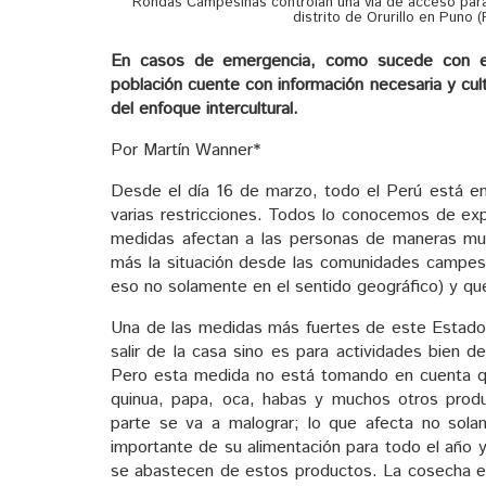
Rondas Campesinas controlan una vía de acceso par
distrito de Orurillo en Puno (
En casos de emergencia, como sucede con es
población cuente con información necesaria y cul
del enfoque intercultural.
Por Martín Wanner*
Desde el día 16 de marzo, todo el Perú está en
varias restricciones. Todos lo conocemos de exp
medidas afectan a las personas de maneras muy d
más la situación desde las comunidades campesin
eso no solamente en el sentido geográfico) y que
Una de las medidas más fuertes de este Estado 
salir de la casa sino es para actividades bien d
Pero esta medida no está tomando en cuenta q
quinua, papa, oca, habas y muchos otros produ
parte se va a malograr; lo que afecta no sol
importante de su alimentación para todo el año y
se abastecen de estos productos. La cosecha es,