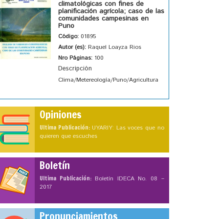
climatológicas con fines de
planificación agrícola; caso de las
comunidades campesinas en
Puno
Código:
01895
Autor (es):
Raquel Loayza Rios
Nro Páginas:
100
Descripción
Clima/Metereología/Puno/Agricultura
Opiniones
Ultima Publicación:
UYARIY: Las voces que no
quieren que escuches
Boletín
Ultima Publicación:
Boletín IDECA No. 08 –
2017
Pronunciamientos