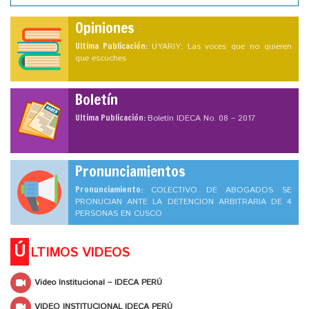
Opiniones
Ultima Publicación:
UYARIY: Las voces que no quieren
que escuches
Boletín
Ultima Publicación:
Boletín IDECA No. 08 – 2017
Pronunciamientos
Pronunciamiento:
COLECTIVO DE ABOGADOS SE
PRONUCIAN ANTE LA DETENCION ARBITRARIA DE 4
PERSONAS EN CUSCO
Ú
LTIMOS VIDEOS
Video Institucional – IDECA PERÚ
VIDEO INSTITUCIONAL IDECA PERÚ