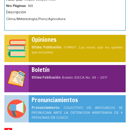
Nro Páginas:
100
Descripción
Clima/Metereología/Puno/Agricultura
Opiniones
Ultima Publicación:
UYARIY: Las voces que no quieren
que escuches
Boletín
Ultima Publicación:
Boletín IDECA No. 08 – 2017
Pronunciamientos
Pronunciamiento:
COLECTIVO DE ABOGADOS SE
PRONUCIAN ANTE LA DETENCION ARBITRARIA DE 4
PERSONAS EN CUSCO