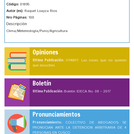
Código:
01895
Autor (es):
Raquel Loayza Rios
Nro Páginas:
100
Descripción
Clima/Metereología/Puno/Agricultura
Opiniones
Ultima Publicación:
UYARIY: Las voces que no quieren
que escuches
Boletín
Ultima Publicación:
Boletín IDECA No. 08 – 2017
Pronunciamientos
Pronunciamiento:
COLECTIVO DE ABOGADOS SE
PRONUCIAN ANTE LA DETENCION ARBITRARIA DE 4
PERSONAS EN CUSCO