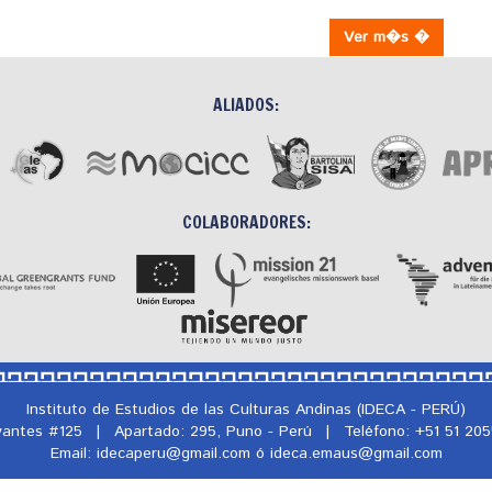
Ver m�s �
ALIADOS:
COLABORADORES:
Instituto de Estudios de las Culturas Andinas (IDECA - PERÚ)
rvantes #125
|
Apartado: 295, Puno - Perú
|
Teléfono: +51 51 20
Email: idecaperu@
gmail.com ó ideca.emaus@
gmail.com