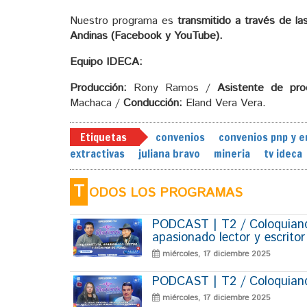
Nuestro programa es
transmitido a través de la
Andinas (Facebook y YouTube).
Equipo IDECA:
Producción:
Rony Ramos /
Asistente de pro
Machaca /
Conducción:
Eland Vera Vera.
Etiquetas
convenios
convenios pnp y e
extractivas
juliana bravo
mineria
tv ideca
T
ODOS LOS PROGRAMAS
PODCAST | T2 / Coloquiando
apasionado lector y escrito
miércoles, 17 diciembre 2025
PODCAST | T2 / Coloquiando
miércoles, 17 diciembre 2025