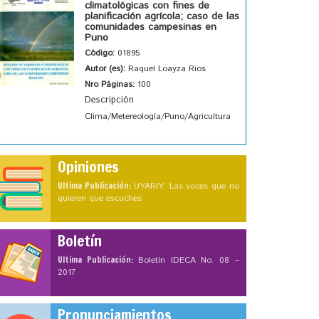
climatológicas con fines de
planificación agrícola; caso de las
comunidades campesinas en
Puno
Código:
01895
Autor (es):
Raquel Loayza Rios
Nro Páginas:
100
Descripción
Clima/Metereología/Puno/Agricultura
Opiniones
Ultima Publicación:
UYARIY: Las voces que no
quieren que escuches
Boletín
Ultima Publicación:
Boletín IDECA No. 08 –
2017
Pronunciamientos