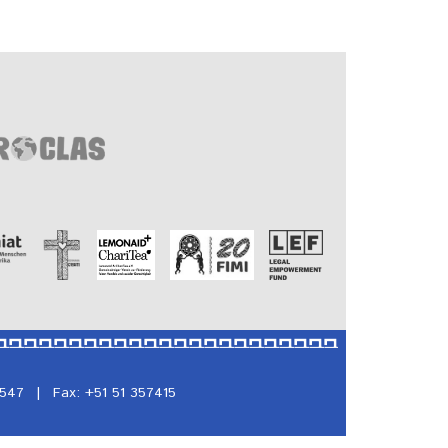
5547
|
Fax: +51 51 357415