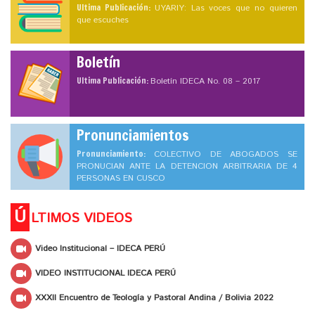
Ultima Publicación:
UYARIY: Las voces que no quieren
que escuches
Boletín
Ultima Publicación:
Boletín IDECA No. 08 – 2017
Pronunciamientos
Pronunciamiento:
COLECTIVO DE ABOGADOS SE
PRONUCIAN ANTE LA DETENCION ARBITRARIA DE 4
PERSONAS EN CUSCO
Ú
LTIMOS VIDEOS
Video Institucional – IDECA PERÚ
VIDEO INSTITUCIONAL IDECA PERÚ
XXXII Encuentro de Teología y Pastoral Andina / Bolivia 2022