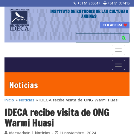
+51 51 205547
+51 51 357415
INSTITUTO DE ESTUDIOS DE LAS CULTURAS
ANDINAS
COLABORA
Toggle
navigati
Toggle
navigati
Noticias
Inicio
»
Noticias
»
IDECA recibe visita de ONG Warmi Huasi
IDECA recibe visita de ONG
Warmi Huasi
idecaadmin |
Noticias
-
11 noviembre, 2024