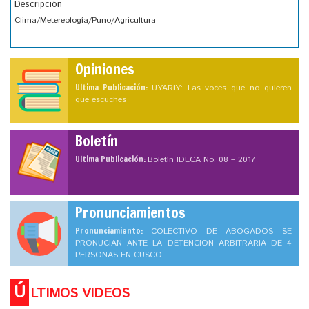
Descripción
Clima/Metereología/Puno/Agricultura
Opiniones
Ultima Publicación:
UYARIY: Las voces que no quieren
que escuches
Boletín
Ultima Publicación:
Boletín IDECA No. 08 – 2017
Pronunciamientos
Pronunciamiento:
COLECTIVO DE ABOGADOS SE
PRONUCIAN ANTE LA DETENCION ARBITRARIA DE 4
PERSONAS EN CUSCO
Ú
LTIMOS VIDEOS