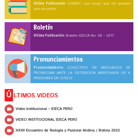
Ultima Publicación:
UYARIY: Las voces que no quieren
que escuches
Boletín
Ultima Publicación:
Boletín IDECA No. 08 – 2017
Pronunciamientos
Pronunciamiento:
COLECTIVO DE ABOGADOS SE
PRONUCIAN ANTE LA DETENCION ARBITRARIA DE 4
PERSONAS EN CUSCO
Ú
LTIMOS VIDEOS
Video Institucional – IDECA PERÚ
VIDEO INSTITUCIONAL IDECA PERÚ
XXXII Encuentro de Teología y Pastoral Andina / Bolivia 2022