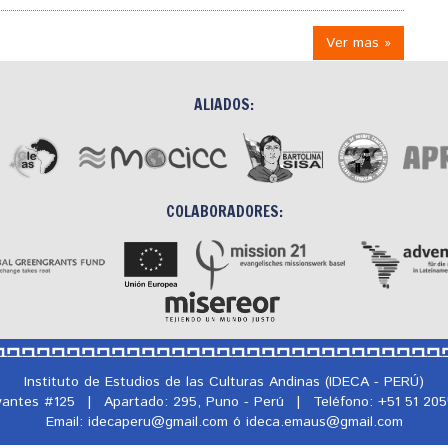
Ver mas »
ALIADOS:
COLABORADORES:
Instituto de Estudios de las Culturas Andinas (IDECA - PERÚ)
rvantes #125
|
Apartado: 295, Puno - Perú
|
Teléfono: +51 51 20
Email: idecaperu@
gmail.com ó ideca.emaus@
gmail.com