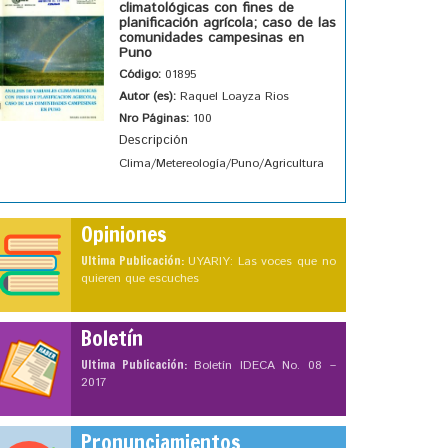
climatológicas con fines de
planificación agrícola; caso de las
comunidades campesinas en
Puno
Código:
01895
Autor (es):
Raquel Loayza Rios
Nro Páginas:
100
Descripción
Clima/Metereología/Puno/Agricultura
Opiniones
Ultima Publicación:
UYARIY: Las voces que no
quieren que escuches
Boletín
Ultima Publicación:
Boletín IDECA No. 08 –
2017
Pronunciamientos