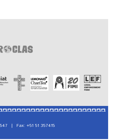
5547
|
Fax: +51 51 357415