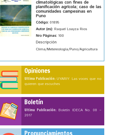
climatológicas con fines de
planificación agrícola; caso de las
comunidades campesinas en
Puno
Código:
01895
Autor (es):
Raquel Loayza Rios
Nro Páginas:
100
Descripción
Clima/Metereología/Puno/Agricultura
Opiniones
Ultima Publicación:
UYARIY: Las voces que no
quieren que escuches
Boletín
Ultima Publicación:
Boletín IDECA No. 08 –
2017
Pronunciamientos