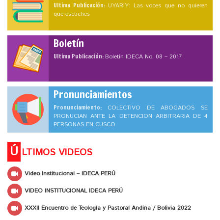
Ultima Publicación:
UYARIY: Las voces que no quieren
que escuches
Boletín
Ultima Publicación:
Boletín IDECA No. 08 – 2017
Pronunciamientos
Pronunciamiento:
COLECTIVO DE ABOGADOS SE
PRONUCIAN ANTE LA DETENCION ARBITRARIA DE 4
PERSONAS EN CUSCO
Ú
LTIMOS VIDEOS
Video Institucional – IDECA PERÚ
VIDEO INSTITUCIONAL IDECA PERÚ
XXXII Encuentro de Teología y Pastoral Andina / Bolivia 2022