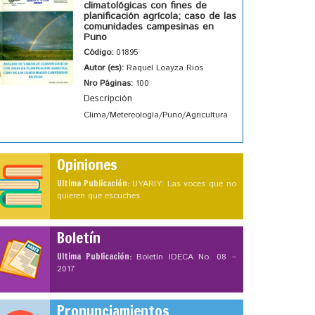
climatológicas con fines de
planificación agrícola; caso de las
comunidades campesinas en
Puno
Código:
01895
Autor (es):
Raquel Loayza Rios
Nro Páginas:
100
Descripción
Clima/Metereología/Puno/Agricultura
Opiniones
Ultima Publicación:
UYARIY: Las voces que no
quieren que escuches
Boletín
Ultima Publicación:
Boletín IDECA No. 08 –
2017
Pronunciamientos