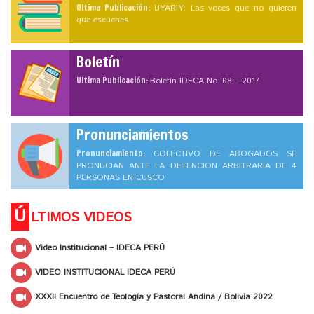
Ultima Publicación:
UYARIY: Las voces que no quieren
que escuches
Boletín
Ultima Publicación:
Boletín IDECA No. 08 – 2017
Pronunciamientos
Pronunciamiento:
COLECTIVO DE ABOGADOS SE
PRONUCIAN ANTE LA DETENCION ARBITRARIA DE 4
PERSONAS EN CUSCO
Ú
LTIMOS VIDEOS
Video Institucional – IDECA PERÚ
VIDEO INSTITUCIONAL IDECA PERÚ
XXXII Encuentro de Teología y Pastoral Andina / Bolivia 2022